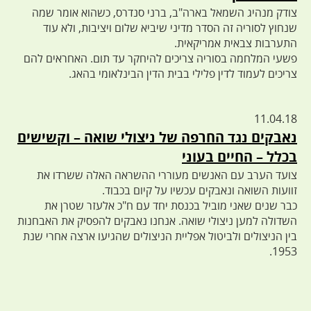
צודק מנהיג השמאל בארה"ב, ברני סנדרס, כשהוא אומר שמה
שנחוץ לסוריה זה הסדר מדיני שיביא שלום ויציבות, ולא עוד
התערבות צבאית אמריקאית.
פשעי המלחמה בסוריה צריכים להיחקר עד תום. האחראים להם
צריכים לעמוד לדין פלילי בבית הדין הבינלאומי בהאג.
11.04.18
נאבקים נגד החרפה של ניצולי שואה – וקשישים
בכלל – החיים בעוני
צועד הערב עם האנשים מעוררי ההשראה האלה ששרדו את
זוועות השואה ונאבקים עכשיו על קיום בכבוד.
כבר שנים שאני מוביל בכנסת יחד עם ח"כ אלעזר שטרן את
השדולה למען ניצולי שואה. אנחנו נאבקים להפסיק את האבחנות
בין הניצולים ולביטול אפליית הניצולים שהגיעו ארצה אחרי שנת
1953.