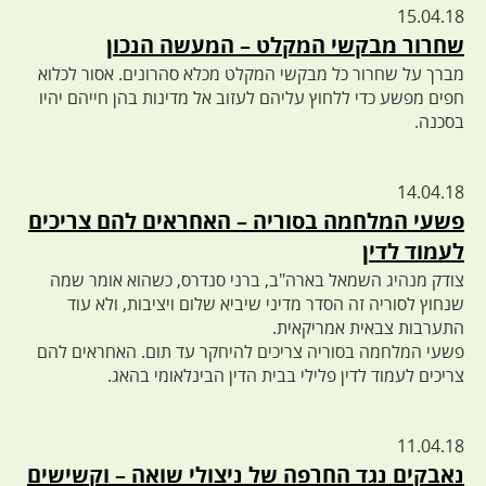
15.04.18
שחרור מבקשי המקלט – המעשה הנכון
מברך על שחרור כל מבקשי המקלט מכלא סהרונים. אסור לכלוא
חפים מפשע כדי ללחוץ עליהם לעזוב אל מדינות בהן חייהם יהיו
בסכנה.
14.04.18
פשעי המלחמה בסוריה – האחראים להם צריכים
לעמוד לדין
צודק מנהיג השמאל בארה"ב, ברני סנדרס, כשהוא אומר שמה
שנחוץ לסוריה זה הסדר מדיני שיביא שלום ויציבות, ולא עוד
התערבות צבאית אמריקאית.
פשעי המלחמה בסוריה צריכים להיחקר עד תום. האחראים להם
צריכים לעמוד לדין פלילי בבית הדין הבינלאומי בהאג.
11.04.18
נאבקים נגד החרפה של ניצולי שואה – וקשישים