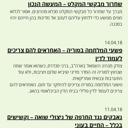
שחרור מבקשי המקלט – המעשה הנכון
מברך על שחרור כל מבקשי המקלט מכלא סהרונים. אסור לכלוא
חפים מפשע כדי ללחוץ עליהם לעזוב אל מדינות בהן חייהם יהיו
בסכנה.
14.04.18
פשעי המלחמה בסוריה – האחראים להם צריכים
לעמוד לדין
צודק מנהיג השמאל בארה"ב, ברני סנדרס, כשהוא אומר שמה
שנחוץ לסוריה זה הסדר מדיני שיביא שלום ויציבות, ולא עוד
התערבות צבאית אמריקאית.
פשעי המלחמה בסוריה צריכים להיחקר עד תום. האחראים להם
צריכים לעמוד לדין פלילי בבית הדין הבינלאומי בהאג.
11.04.18
נאבקים נגד החרפה של ניצולי שואה – וקשישים
בכלל – החיים בעוני