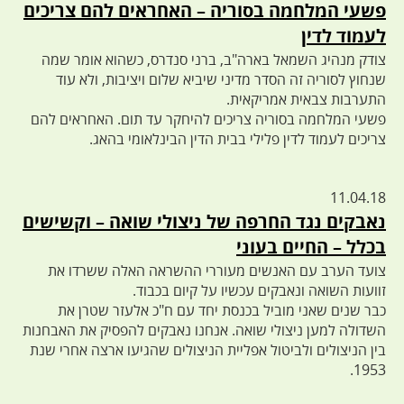
פשעי המלחמה בסוריה – האחראים להם צריכים
לעמוד לדין
צודק מנהיג השמאל בארה"ב, ברני סנדרס, כשהוא אומר שמה
שנחוץ לסוריה זה הסדר מדיני שיביא שלום ויציבות, ולא עוד
התערבות צבאית אמריקאית.
פשעי המלחמה בסוריה צריכים להיחקר עד תום. האחראים להם
צריכים לעמוד לדין פלילי בבית הדין הבינלאומי בהאג.
11.04.18
נאבקים נגד החרפה של ניצולי שואה – וקשישים
בכלל – החיים בעוני
צועד הערב עם האנשים מעוררי ההשראה האלה ששרדו את
זוועות השואה ונאבקים עכשיו על קיום בכבוד.
כבר שנים שאני מוביל בכנסת יחד עם ח"כ אלעזר שטרן את
השדולה למען ניצולי שואה. אנחנו נאבקים להפסיק את האבחנות
בין הניצולים ולביטול אפליית הניצולים שהגיעו ארצה אחרי שנת
1953.