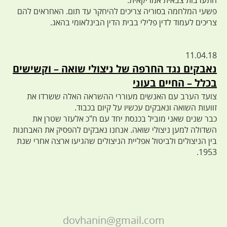
התערבות צבאית אמריקאית.
פשעי המלחמה בסוריה צריכים להיחקר עד תום. האחראים להם
צריכים לעמוד לדין פלילי בבית הדין הבינלאומי בהאג.
11.04.18
נאבקים נגד החרפה של ניצולי שואה – וקשישים
בכלל – החיים בעוני
צועד הערב עם האנשים מעוררי ההשראה האלה ששרדו את
זוועות השואה ונאבקים עכשיו על קיום בכבוד.
כבר שנים שאני מוביל בכנסת יחד עם ח"כ אלעזר שטרן את
השדולה למען ניצולי שואה. אנחנו נאבקים להפסיק את האבחנות
בין הניצולים ולביטול אפליית הניצולים שהגיעו ארצה אחרי שנת
1953.
dovhanin@gmail.com