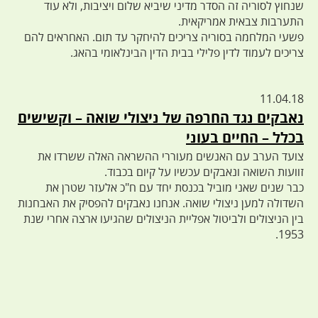
שנחוץ לסוריה זה הסדר מדיני שיביא שלום ויציבות, ולא עוד
התערבות צבאית אמריקאית.
פשעי המלחמה בסוריה צריכים להיחקר עד תום. האחראים להם
צריכים לעמוד לדין פלילי בבית הדין הבינלאומי בהאג.
11.04.18
נאבקים נגד החרפה של ניצולי שואה – וקשישים
בכלל – החיים בעוני
צועד הערב עם האנשים מעוררי ההשראה האלה ששרדו את
זוועות השואה ונאבקים עכשיו על קיום בכבוד.
כבר שנים שאני מוביל בכנסת יחד עם ח"כ אלעזר שטרן את
השדולה למען ניצולי שואה. אנחנו נאבקים להפסיק את האבחנות
בין הניצולים ולביטול אפליית הניצולים שהגיעו ארצה אחרי שנת
1953.