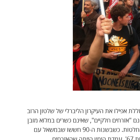
לת אפילו את העיקרון הליברלי של שלטון הרוב
נם "אזרחים חלקיים", שאינם כשרים במלוא מובן
המילה להשתתף בתהליכים הדמוקרטיים של קבלת ההחלטות. כשבשנות ה-90 חששו שבמשאל עם
יהיה רוב לעמדה התומכת בהסכם שלום על בסיס גבולות 67', עמדת הימין הייתה שהאזרחים