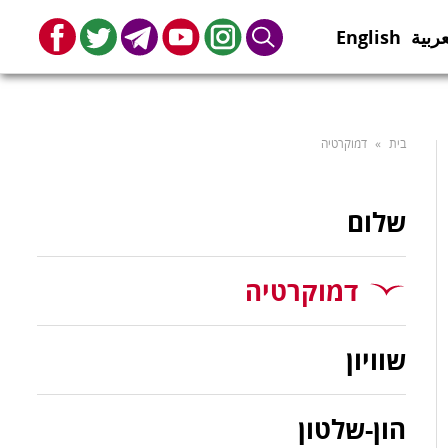
عربية
English
book
Twitter
Telegram
Youtube
Instagram
Search
בית
»
דמוקרטיה
שלום
דמוקרטיה
שוויון
הון-שלטון