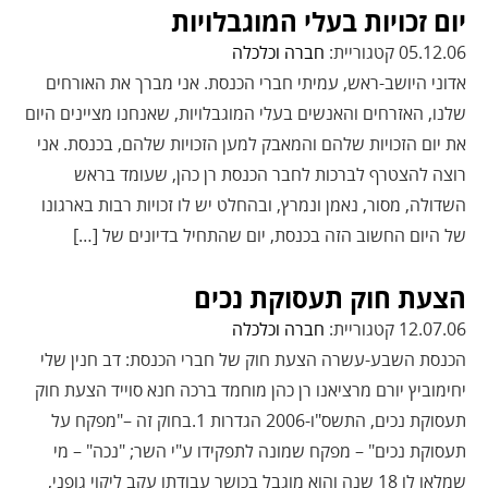
יום זכויות בעלי המוגבלויות
05.12.06 קטגוריית:
חברה וכלכלה
אדוני היושב-ראש, עמיתי חברי הכנסת. אני מברך את האורחים
שלנו, האזרחים והאנשים בעלי המוגבלויות, שאנחנו מציינים היום
את יום הזכויות שלהם והמאבק למען הזכויות שלהם, בכנסת. אני
רוצה להצטרף לברכות לחבר הכנסת רן כהן, שעומד בראש
השדולה, מסור, נאמן ונמרץ, ובהחלט יש לו זכויות רבות בארגונו
של היום החשוב הזה בכנסת, יום שהתחיל בדיונים של […]
הצעת חוק תעסוקת נכים
12.07.06 קטגוריית:
חברה וכלכלה
הכנסת השבע-עשרה הצעת חוק של חברי הכנסת: דב חנין שלי
יחימוביץ יורם מרציאנו רן כהן מוחמד ברכה חנא סוייד הצעת חוק
תעסוקת נכים, התשס"ו-2006 הגדרות 1.בחוק זה –"מפקח על
תעסוקת נכים" – מפקח שמונה לתפקידו ע"י השר; "נכה" – מי
שמלאו לו 18 שנה והוא מוגבל בכושר עבודתו עקב ליקוי גופני,