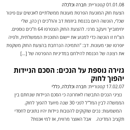
01.01.08 קטגוריית:
חברה וכלכלה
הצעת חוק המונעת הפרטת מעונות ממשלתיים לאנשים עם פיגור
שכלי, הוגשה היום בכנסת ביוזמת דב והח"כים רן כהן, שלי
יחימוביץ' ויעקב מרגי. להצעת החוק הצטרפו 64 ח"כים נוספים.
הצ"ח זו הוגשה כדי למנוע את יישום התוכנית הממשלתית, ולפיה
יופרטו שני מעונות. דב: "התמיכה הנרחבת בהצעת החוק משקפת
את רצונה של הכנסת להילחם במדיניות ההפרטה של […]
גזירה נוספת על הנכים: הסכם הניידות
יהפוך לחוק
17.02.07 קטגוריית:
חברה וכלכלה
,
כללי
נציגי הנכים התבשרו לאחרונה כי הסכם הניידות שנחתם בין
הממשלה לבין המל"ל לפני 30 שנה מיועד להפוך לחוק.
המשמעות: נכים שזקוקים להטבות ניידות יהיו נתונים לחסדי
תקציב המדינה. אבל האוצר מרוויח, אז למי אכפת?