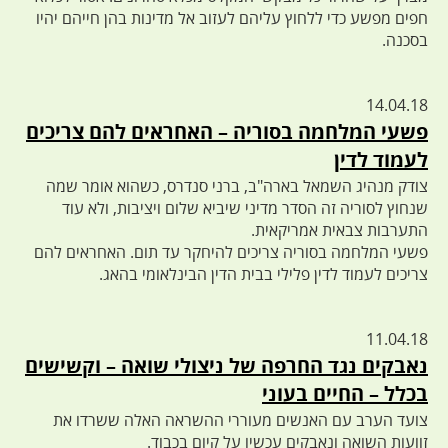
חפים מפשע כדי ללחוץ עליהם לעזוב אל מדינות בהן חייהם יהיו
בסכנה.
14.04.18
פשעי המלחמה בסוריה – האחראים להם צריכים
לעמוד לדין
צודק מנהיג השמאל בארה"ב, ברני סנדרס, כשהוא אומר שמה
שנחוץ לסוריה זה הסדר מדיני שיביא שלום ויציבות, ולא עוד
התערבות צבאית אמריקאית.
פשעי המלחמה בסוריה צריכים להיחקר עד תום. האחראים להם
צריכים לעמוד לדין פלילי בבית הדין הבינלאומי בהאג.
11.04.18
נאבקים נגד החרפה של ניצולי שואה – וקשישים
בכלל – החיים בעוני
צועד הערב עם האנשים מעוררי ההשראה האלה ששרדו את
זוועות השואה ונאבקים עכשיו על קיום בכבוד.