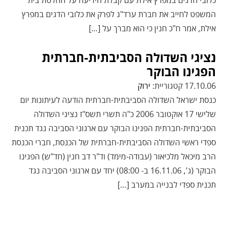
כלובי הדגים במפרץ אילת עם קבלת הידיעה על החלטת בית
המשפט לחייב את חברת ערד"ג לפרק את כלובי הדגים במפרץ
אילת, אמר ח"כ חנין כי הוא מברך על […]
נציגי השדולה הסביבתית-חברתית
הפגינו הבוקר
17.10.06 קטגוריית:
ירוק
כנסת ישראל השדולה הסביבתית-חברתית הודעה לעיתונות יום
שלישי 17 אוקטובר 2006 כ"ה תשרי תשס"ז נציגי השדולה
הסביבתית-חברתית הפגינו הבוקר עם ארגוני הסביבה נגד תכנית
ספדי ראשי השדולה הסביבתית-חברתית של הכנסת, חברי הכנסת
הרב מיכאל מלכיאור (עבודה-מימד) וד"ר דב חנין (חד"ש) הפגינו
הבוקר (ג', 16.11.06 ב- 08:00) יחד עם ארגוני הסביבה נגד
תכנית ספדי לבנייה במערב […]