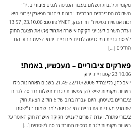
מקומיות לגבות תשלום בעבור הכניסה לגנים ציבוריים. יו"ר
השדולה הסביבתית-חברתית: "הזכות ליהנות מפארק עירוני היא
זכות אנושית בסיסית" דוד הכהן, YNET פורסם: 23.10.06, 13:57
ועדת השרים לענייני חקיקה אישרה אתמול (א') את הצעת החוק
לאיסור גביית דמי כניסה לגנים ציבוריים. יוזמי הצעת החוק הם
הח"כים […]
פארקים ציבוריים – מעכשיו, באמת!
23.10.06 קטגוריית:
ירוק
יואב כהן, גלי צה"ל 22/10/2006 21:49 בשנים האחרונות גילו
רשויות מקומיות שיש להן אפשרות לגבות תשלום בכניסה לגנים
ציבוריים בשיטחן. היום עברה ברוב של 6 מול 2 הצעת חוק
שתמנע מעיריות את גביית דמי הכניסה למה שמוגדר כ"שטח
ציבורי פתוח". ועדת השרים לענייני חקיקה אישרה חוק האוסר על
רשויות מקומיות לגבות כספים תמורת כניסה לשטחים […]