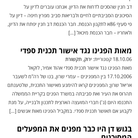
דב חנין שהסכים לדחות את הדיון. אנחנו עוברים לדיון על
הסיכונים הסביבתיים לחיים ולבריאות סביב מפרץ חיפה – דיון על
פי סעיף 86א לתקנון הכנסת. חבר הכנסת דב חנין יפתח את הדיון,
ולאחריו – חבר הכנסת מיכאל […]
מאות הפגינו נגד אישור תכנית ספדי
18.10.06 קטגוריית:
ירוק
,
תקשורת
מאות הפגינו נגד אישור תכנית ספדי אהוד אמיר, לוקאל
17.10.2006 בין המפגינים – עמרי שרון, בנו של רה"מ לשעבר
אריאל שרון; המפגינים קראו להימנע מאישור התכנית, שלטענתם
תהרוס את העיר ואת סביבתה במשרד הפנים בקריית הממשלה
התכנסו היום (ג') חברי המועצה הארצית לתכנון ולבנייה, על מנת
לקבוע אם תאושר תכנית ספדי. במקביל הפגינו מאות אנשים […]
בגוש דן היו כבר מפנים את המפעלים
המסוכנים