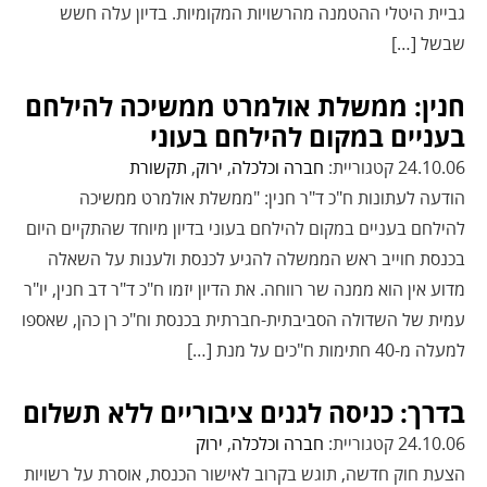
גביית היטלי ההטמנה מהרשויות המקומיות. בדיון עלה חשש
שבשל […]
חנין: ממשלת אולמרט ממשיכה להילחם
בעניים במקום להילחם בעוני
24.10.06 קטגוריית:
חברה וכלכלה
,
ירוק
,
תקשורת
הודעה לעתונות ח"כ ד"ר חנין: "ממשלת אולמרט ממשיכה
להילחם בעניים במקום להילחם בעוני בדיון מיוחד שהתקיים היום
בכנסת חוייב ראש הממשלה להגיע לכנסת ולענות על השאלה
מדוע אין הוא ממנה שר רווחה. את הדיון יזמו ח"כ ד"ר דב חנין, יו"ר
עמית של השדולה הסביבתית-חברתית בכנסת וח"כ רן כהן, שאספו
למעלה מ-40 חתימות ח"כים על מנת […]
בדרך: כניסה לגנים ציבוריים ללא תשלום
24.10.06 קטגוריית:
חברה וכלכלה
,
ירוק
הצעת חוק חדשה, תוגש בקרוב לאישור הכנסת, אוסרת על רשויות