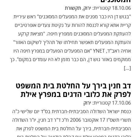
18.10.06 קטגוריית:
ירוק
,
תקשורת
"בגוש דן היו כבר מפנים את המפעלים המסוכנים" ראש עיריית
קריית אתא קורא לכנסת להורות על נקיטת צעדים אופרטיביים
להעתקת המפעלים המסוכנים ממפרץ חיפה. "מציאת קרקע
והעתקת המפעלים תאפשר תחילתו של תהליך לשיקום האזור"
אחיה ראב"ד, YNET "אם המפעלים הפועלים במפרץ חיפה היו
ממוקמים באזור גוש דן, הם כבר מזמן לא היו עומדים במקום". כך
[…]
דב חנין בירך על החלטת בית המשפט
לפרק את כלובי הדגים במפרץ אילת
17.10.06 קטגוריית:
ירוק
כנסת ישראל השדולה הסביבתית-חברתית בס"ד ‏יום שלישי כ"ה
תשרי תשס"ז ‏17 אוקטובר 2006 ח"כ ד"ר דב חנין, יו"ר השדולה
הסביבתית-חברתית, בירך על החלטת בית המשפט לפרק את